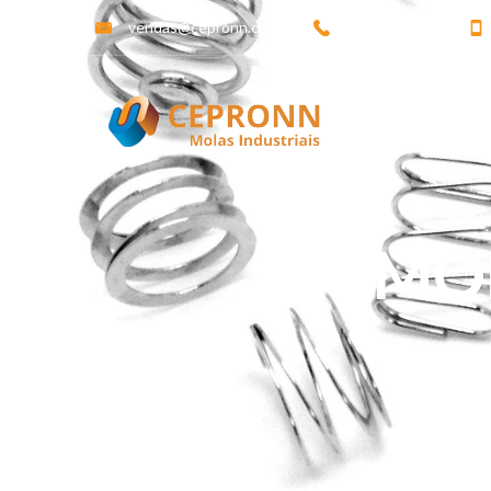
vendas@cepronn.com.br
(11) 4040-8834
HOME
MOL