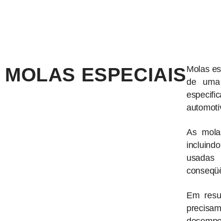
MOLAS ESPECIAIS
Molas es
de uma 
especifi
automotiv
As mola
incluind
usadas 
conseqüê
Em resu
precisam
desempen