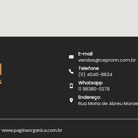
E-mail
vendas@cepronn.com.br
Telefone
(11) 4040-8834
Whatsapp
11 98380-0278
Endereço:
Rua Maria de Abreu Moraes
r
www.paginaorganica.com.br