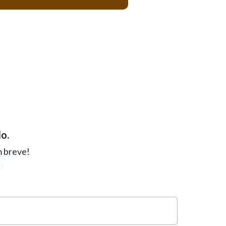
o.
 breve!