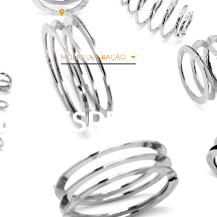
11 98380-0278
Rua Maria de Abreu Moraes, 144 - Caieiras - SP
QUEM SOMOS
MOLAS DE TRAÇÃO
MOLAS DE TORÇÃO
AS ESPECIAIS